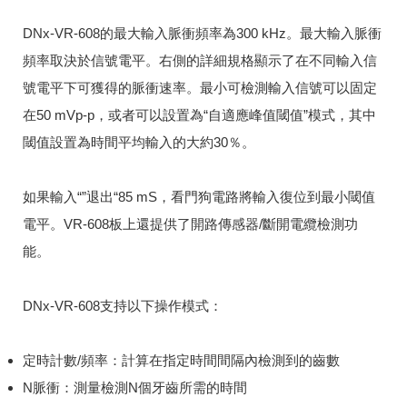
DNx-VR-608的最大輸入脈衝頻率為300 kHz。
最大輸入脈衝
頻率取決於信號電平。
右側的詳細規格顯示了在不同輸入信
號電平下可獲得的脈衝速率。
最小可檢測輸入信號可以固定
在50 mVp-p，或者可以設置為“自適應峰值閾值”模式，其中
閾值設置為時間平均輸入的大約30％。
如果輸入“”退出“85 mS，看門狗電路將輸入復位到最小閾值
電平。
VR-608板上還提供了開路傳感器/斷開電纜檢測功
能。
DNx-VR-608支持以下操作模式：
定時計數/頻率：計算在指定時間間隔內檢測到的齒數
N脈衝：測量檢測N個牙齒所需的時間