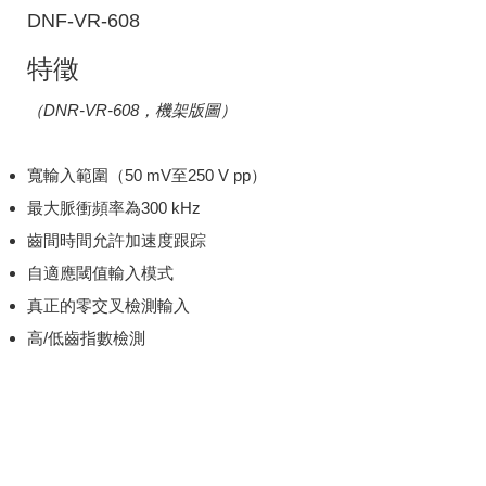
DNF-VR-608
特徵
（DNR-VR-608，機架版圖）
寬輸入範圍（50 mV至250 V pp）
最大脈衝頻率為300 kHz
齒間時間允許加速度跟踪
自適應閾值輸入模式
真正的零交叉檢測輸入
高/低齒指數檢測