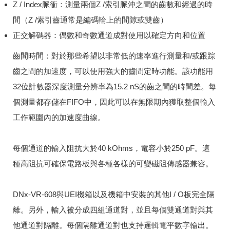
Z / Index脈衝：測量兩個Z /索引脈沖之間的齒數和經過的時
間（Z /索引齒通常是編碼輪上的間隙或雙齒）
正交解碼器：偶數和奇數通道成對使用以確定方向和位置
齒間時間：對於那些希望以非常低的速率進行測量和/或跟踪
齒之間的加速度，可以使用強大的齒間定時功能。
該功能用
32位計數器深度測量分辨率為15.2 nS的齒之間的時間差。
每
個測量都存儲在FIFO中，因此可以在無限期內獲取整個輸入
工作範圍內的加速度曲線。
每個通道的輸入阻抗大於40 kOhms，電容小於250 pF。
這
種高阻抗可確保電路板與各種各樣的可變磁阻傳感器兼容。
DNx-VR-608與UEI機箱以及機箱中安裝的其他I / O板完全隔
離。
另外，輸入被分成四組通道對，並且每個雙通道對與其
他通道對隔離。
每個隔離通道對也支持邏輯電平數字輸出。