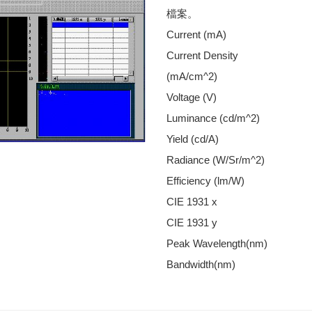
檔案。
Current (mA)
Current Density
(mA/cm^2)
Voltage (V)
Luminance (cd/m^2)
Yield (cd/A)
Radiance (W/Sr/m^2)
Efficiency (lm/W)
CIE 1931 x
CIE 1931 y
Peak Wavelength(nm)
Bandwidth(nm)