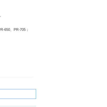
8。
 PR-650、PR-705；