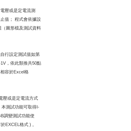
定電壓或是定電流測
止值； 程式會依據設
檔（圖形檔及測試資料
以自行設定測試值如第
-1V，依此類推共50點
容於Excel格
定電壓或是定電流方式
本測試功能可取得I-
GB調變測試功能使
EXCEL格式 ) 。