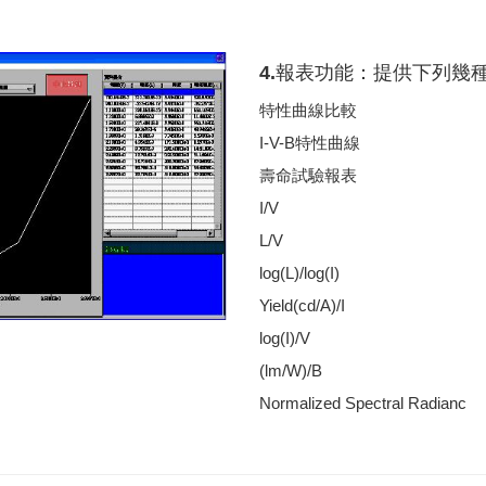
4.報表功能：提供下列幾
特性曲線比較
I-V-B特性曲線
壽命試驗報表
I/V
L/V
log(L)/log(I)
Yield(cd/A)/I
log(I)/V
(lm/W)/B
Normalized Spectral Radianc