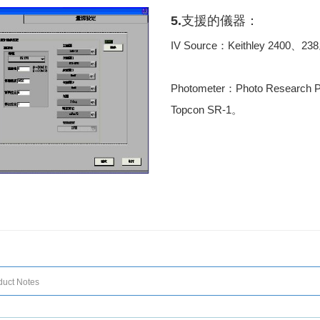
5.支援的儀器：
IV Source：Keithley 2400、23
Photometer：Photo Research
Topcon SR-1。
duct Notes